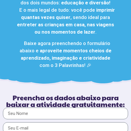
dos dois mundos:
educação e diversão!
E o mais legal de tudo: você pode
imprimir
quantas vezes quiser
, sendo ideal para
entreter as crianças em casa, nas viagens
ou nos momentos de lazer
.
Baixe agora preenchendo o formulário
abaixo e
aproveite momentos cheios de
aprendizado, imaginação e criatividade
com o 3 Palavrinhas! 🎉
Preencha os dados abaixo para
baixar a atividade gratuitamente: