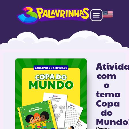
Ativid
com
o
tema
Copa
do
Mundo