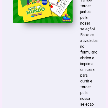
Vamos
torcer
juntos
pela
nossa
seleção!
Baixe as
atividades
no
formulário
abaixo e
imprima
em casa
para
curtir e
torcer
pela
nossa
seleção