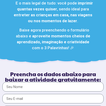
E o mais legal de tudo: você pode
imprimir
quantas vezes quiser
, sendo ideal para
entreter as crianças em casa, nas viagens
ou nos momentos de lazer
.
Baixe agora preenchendo o formulário
abaixo e
aproveite momentos cheios de
aprendizado, imaginação e criatividade
com o 3 Palavrinhas! 🎉
Preencha os dados abaixo para
baixar a atividade gratuitamente: