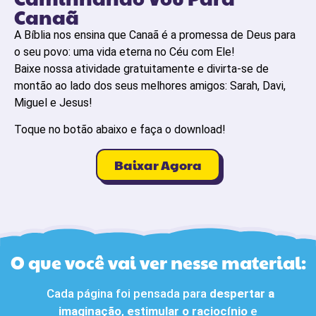
Canaã
A Bíblia nos ensina que Canaã é a promessa de Deus para
o seu povo: uma vida eterna no Céu com Ele!
Baixe nossa atividade gratuitamente e divirta-se de
montão ao lado dos seus melhores amigos: Sarah, Davi,
Miguel e Jesus!
Toque no botão abaixo e faça o download!
Baixar Agora
O que você vai ver nesse material:
Cada página foi pensada para
despertar a
imaginação
,
estimular o raciocínio
e