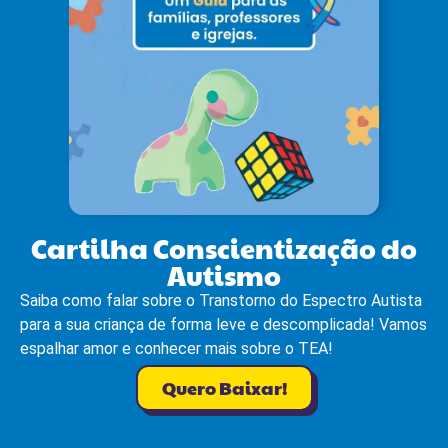
Cartilha Conscientização do
Autismo
Saiba como falar sobre o Transtorno do Espectro Autista
para a sua criança de forma leve e descomplicada! Vamos
espalhar amor e conhecer mais sobre o TEA!
Quero Baixar!