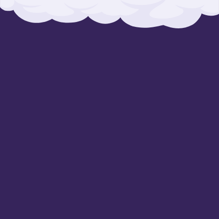
Olá, somos o 3 Palavrinhas! Uma turminha divertida e
interessada em exaltar e declarar que Deus é amor!
Venha fazer parte da nossa turminha!
Navegue
Início
Sobre
Eventos